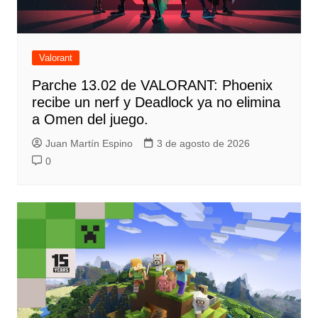
Valorant
Parche 13.02 de VALORANT: Phoenix
recibe un nerf y Deadlock ya no elimina
a Omen del juego.
Juan Martín Espino
3 de agosto de 2026
0