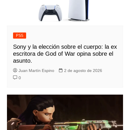
PS5
Sony y la elección sobre el cuerpo: la ex
escritora de God of War opina sobre el
asunto.
Juan Martín Espino
2 de agosto de 2026
0