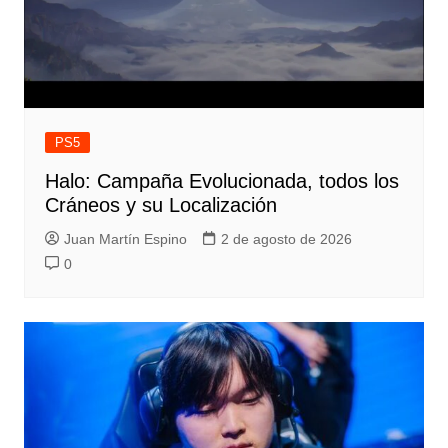
PS5
Halo: Campaña Evolucionada, todos los
Cráneos y su Localización
Juan Martín Espino
2 de agosto de 2026
0