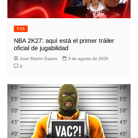
PS5
NBA 2K27: aquí está el primer tráiler
oficial de jugabilidad
Juan Martín Espino
3 de agosto de 2026
0