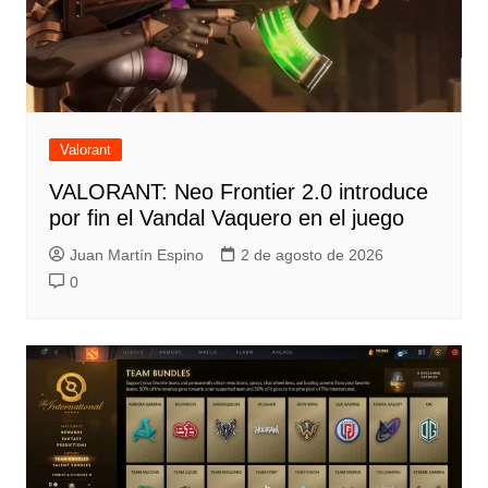
Valorant
VALORANT: Neo Frontier 2.0 introduce
por fin el Vandal Vaquero en el juego
Juan Martín Espino
2 de agosto de 2026
0