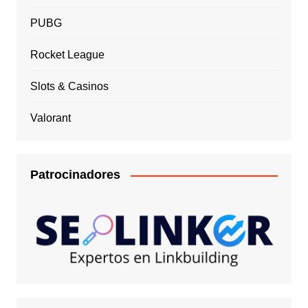
PUBG
Rocket League
Slots & Casinos
Valorant
Patrocinadores