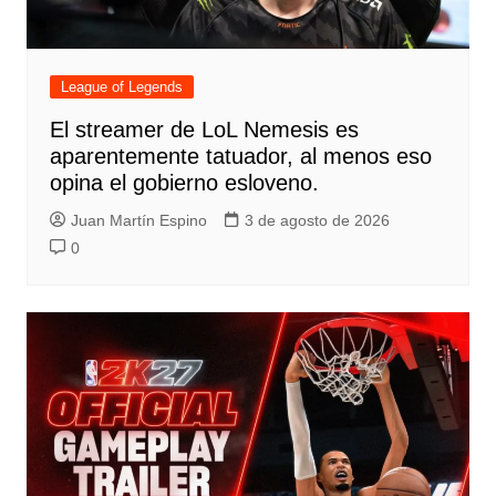
League of Legends
El streamer de LoL Nemesis es
aparentemente tatuador, al menos eso
opina el gobierno esloveno.
Juan Martín Espino
3 de agosto de 2026
0