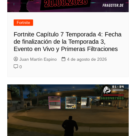
Fortnite
Fortnite Capítulo 7 Temporada 4: Fecha
de finalización de la Temporada 3,
Evento en Vivo y Primeras Filtraciones
Juan Martín Espino
4 de agosto de 2026
0