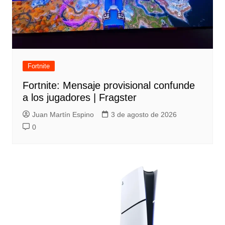
Fortnite
Fortnite: Mensaje provisional confunde
a los jugadores | Fragster
Juan Martín Espino
3 de agosto de 2026
0