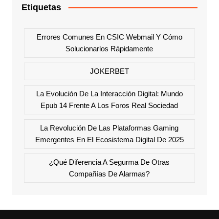
Etiquetas
Errores Comunes En CSIC Webmail Y Cómo
Solucionarlos Rápidamente
JOKERBET
La Evolución De La Interacción Digital: Mundo
Epub 14 Frente A Los Foros Real Sociedad
La Revolución De Las Plataformas Gaming
Emergentes En El Ecosistema Digital De 2025
¿Qué Diferencia A Segurma De Otras
Compañías De Alarmas?