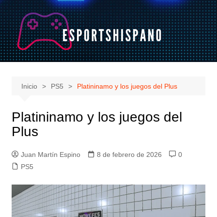
Saltar
al
contenido
Inicio
PS5
Platininamo y los juegos del Plus
Platininamo y los juegos del
Plus
Juan Martín Espino
8 de febrero de 2026
0
PS5