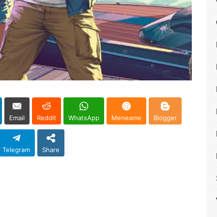
Email
Reddit
WhatsApp
Meneame
Blogger
Telegram
Share