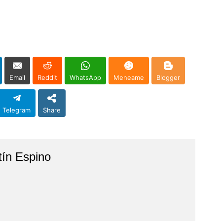
Email
Reddit
WhatsApp
Meneame
Blogger
Telegram
Share
tín Espino