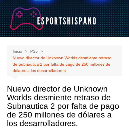
Saltar
al
contenido
Inicio
PS5
Nuevo director de Unknown Worlds desmiente retraso
de Subnautica 2 por falta de pago de 250 millones de
dólares a los desarrolladores.
Nuevo director de Unknown
Worlds desmiente retraso de
Subnautica 2 por falta de pago
de 250 millones de dólares a
los desarrolladores.