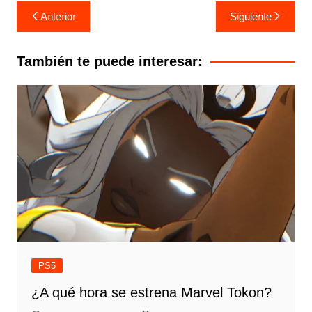
Navegación
Anterior
Siguiente
de
entradas
También te puede interesar:
PS5
¿A qué hora se estrena Marvel Tokon?