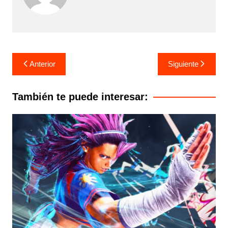
Navegación
Anterior
Siguiente
de
entradas
También te puede interesar: