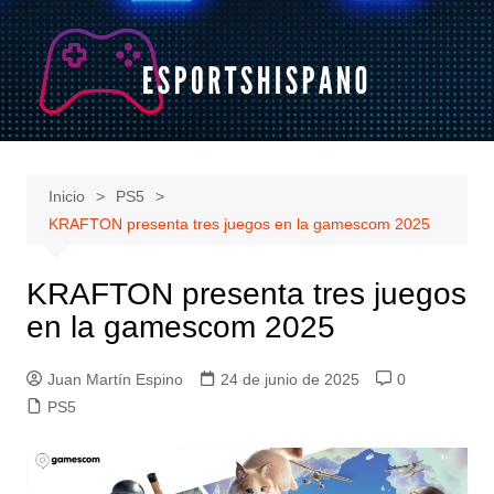
Saltar
al
contenido
Inicio
PS5
KRAFTON presenta tres juegos en la gamescom 2025
KRAFTON presenta tres juegos
en la gamescom 2025
Juan Martín Espino
24 de junio de 2025
0
PS5