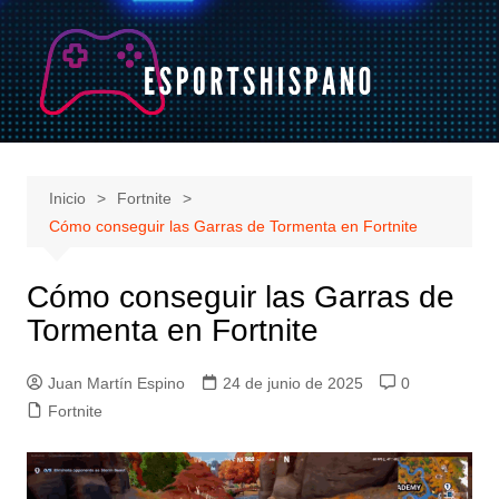
Saltar
al
contenido
Inicio
Fortnite
Cómo conseguir las Garras de Tormenta en Fortnite
Cómo conseguir las Garras de
Tormenta en Fortnite
Juan Martín Espino
24 de junio de 2025
0
Fortnite