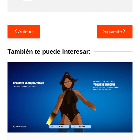
Navegación
Anterior
Siguiente
de
entradas
También te puede interesar: