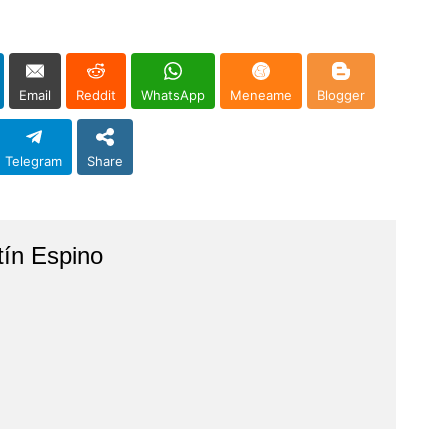
Email
Reddit
WhatsApp
Meneame
Blogger
Telegram
Share
tín Espino