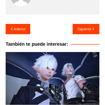
Navegación
Anterior
Siguiente
de
entradas
También te puede interesar: