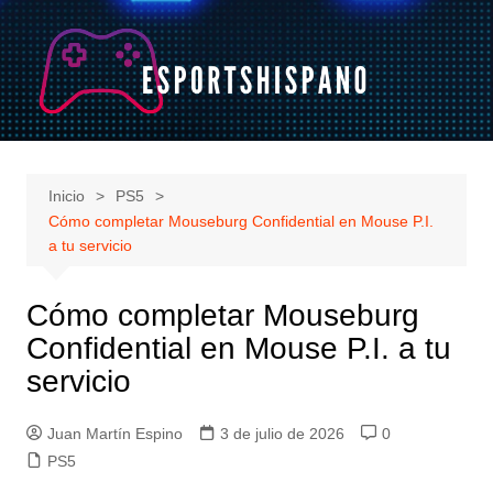
Saltar
al
contenido
Inicio
PS5
Cómo completar Mouseburg Confidential en Mouse P.I.
a tu servicio
Cómo completar Mouseburg
Confidential en Mouse P.I. a tu
servicio
Juan Martín Espino
3 de julio de 2026
0
PS5