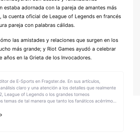
ién estaba adornada con la pareja de amantes más
 la cuenta oficial de League of Legends en francés
utura pareja con palabras cálidas.
cómo las amistades y relaciones que surgen en los
mucho más grande; y Riot Games ayudó a celebrar
años en la Grieta de los Invocadores.
tor de E-Sports en Fragster.de. En sus artículos,
análisis claro y una atención a los detalles que realmente
2, League of Legends o los grandes torneos
os temas de tal manera que tanto los fanáticos acérrimos
obtener rápidamente una visión general. Su enfoque se
 una estructura clara y la intención de no solo informar
 →
én explicarlos de manera comprensible. Aborda tanto
 dinámicas de equipo, como historias de fondo