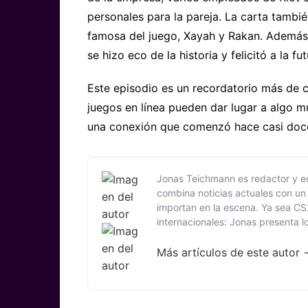
personales para la pareja. La carta tamb
famosa del juego, Xayah y Rakan. Además,
se hizo eco de la historia y felicitó a la f
Este episodio es un recordatorio más de 
juegos en línea pueden dar lugar a algo 
una conexión que comenzó hace casi doce 
Jonas Teichmann es redactor y edi
combina noticias actuales con un 
importan en la escena. Ya sea CS
internacionales: Jonas presenta l
como los recién llegados puedan 
basa en un lenguaje comprensible,
Más artículos de este autor
sobre los desarrollos, sino tambi
tendencias, cambios en la meta y
relevantes.