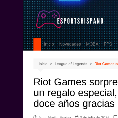
Saltar
al
contenido
Inicio
Novedades
MOBA
FPS
PS5
League of Legen
Counter
eSports
DOTA2
Valoran
Inicio
League of Legends
Riot Games so
Call Of
Riot Games sorpre
un regalo especial
doce años gracias
Juan Martín Espino
3 de julio de 2026