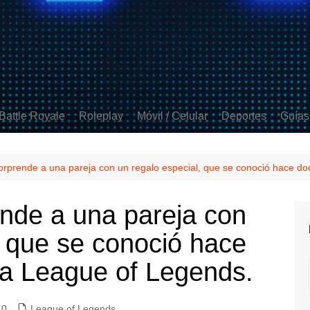
Battle Royale
Roleplay
Móvil / Celular
Deportes
Guías
ds
 Strike 2
Apex Legends
GTA V
Free Fire
FIFA
t
Fortnite
Minecraft
Clash Royale
Rocket League
rprende a una pareja con un regalo especial, que se conoció hace do
 Duty
PUBG
Mobile Legends
nde a una pareja con
Brawl Stars
, que se conoció hace
Coin Master
COD Mobile
 a League of Legends.
PUBG Mobile
0
League of Legends