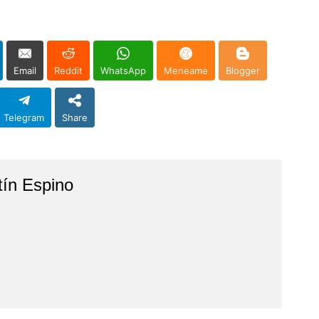
Email
Reddit
WhatsApp
Meneame
Blogger
Telegram
Share
tín Espino