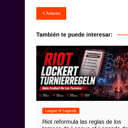
Navegación
Anterior
de
entradas
También te puede interesar:
League of Legends
Riot reformula las reglas de los