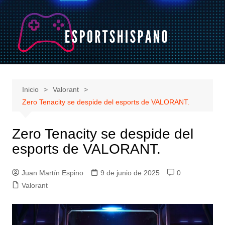
Saltar
al
contenido
Inicio
Valorant
Zero Tenacity se despide del esports de VALORANT.
Zero Tenacity se despide del
esports de VALORANT.
Juan Martín Espino
9 de junio de 2025
0
Valorant