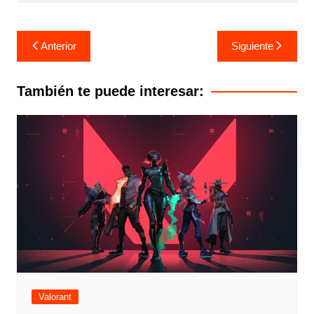
Navegación
Anterior
Siguiente
de
entradas
También te puede interesar:
Valorant