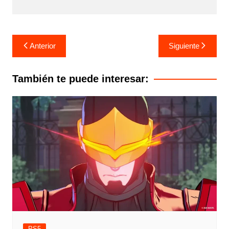
Navegación
Anterior
Siguiente
de
entradas
También te puede interesar:
PS5