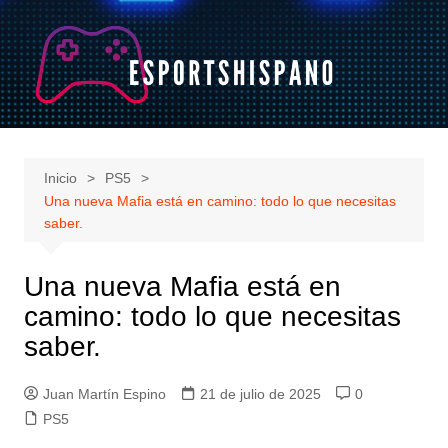
Saltar
al
contenido
Inicio
PS5
Una nueva Mafia está en camino: todo lo que necesitas
saber.
Una nueva Mafia está en
camino: todo lo que necesitas
saber.
Juan Martín Espino
21 de julio de 2025
0
PS5