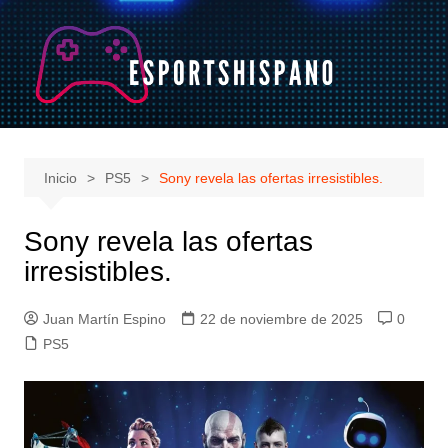
Saltar
al
contenido
Inicio
PS5
Sony revela las ofertas irresistibles.
Sony revela las ofertas
irresistibles.
Juan Martín Espino
22 de noviembre de 2025
0
PS5