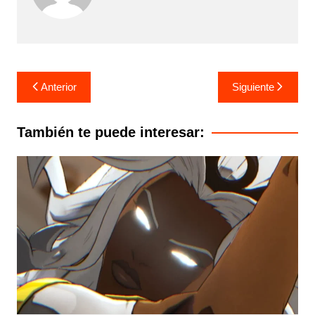
Navegación
Anterior
Siguiente
de
entradas
También te puede interesar: