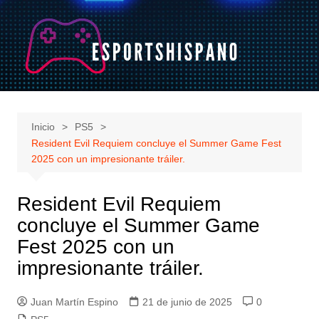
Saltar
al
contenido
Inicio
PS5
Resident Evil Requiem concluye el Summer Game Fest
2025 con un impresionante tráiler.
Resident Evil Requiem
concluye el Summer Game
Fest 2025 con un
impresionante tráiler.
Juan Martín Espino
21 de junio de 2025
0