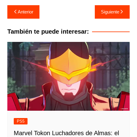
Navegación
Anterior
Siguiente
de
entradas
También te puede interesar:
PS5
Marvel Tokon Luchadores de Almas: el