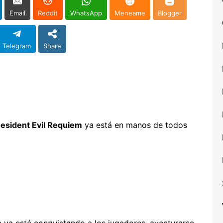
Email
Reddit
WhatsApp
Meneame
Blogger
Telegram
Share
esident Evil Requiem
ya está en manos de todos
ya está conquistando a los jugadores, aventurarse