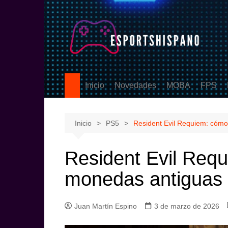
Saltar
al
contenido
Inicio
Novedades
MOBA
FPS
PS5
League of Legen
Counter
eSports
DOTA2
Valoran
Inicio
PS5
Resident Evil Requiem: cómo 
Call Of
Resident Evil Requ
monedas antiguas
Juan Martín Espino
3 de marzo de 2026