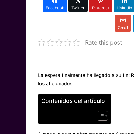
Facebook
Twitter
Pinterest
LinkedIn
Gmail
Rate this post
La espera finalmente ha llegado a su fin:
R
los aficionados.
Contenidos del artículo
Aunque la nueva obra maestra de Capcom 