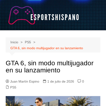
Saltar
al
contenido
Inicio
PS5
GTA 6, sin modo multijugador en su lanzamiento
GTA 6, sin modo multijugador
en su lanzamiento
Juan Martín Espino
1 de julio de 2026
0
PS5