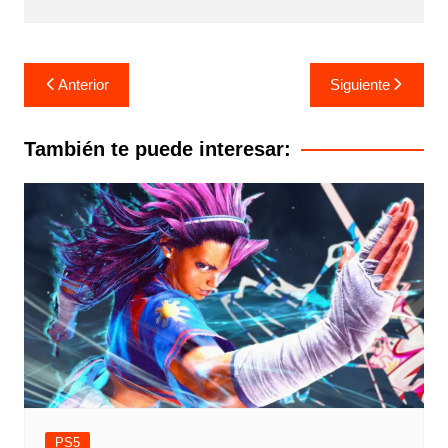
Navegación
Anterior
Siguiente
de
entradas
También te puede interesar:
PS5