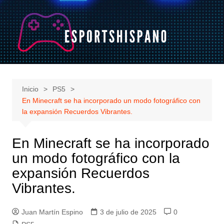
Saltar
al
contenido
Inicio
PS5
En Minecraft se ha incorporado un modo fotográfico con
la expansión Recuerdos Vibrantes.
En Minecraft se ha incorporado
un modo fotográfico con la
expansión Recuerdos
Vibrantes.
Juan Martín Espino
3 de julio de 2025
0