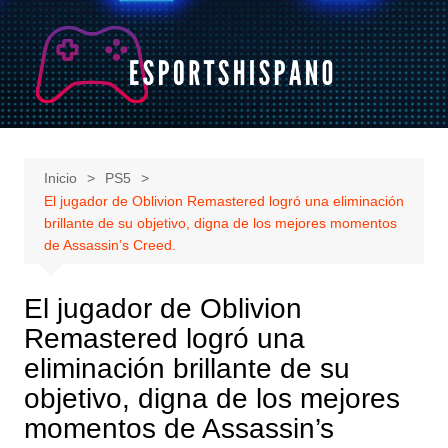
Saltar
al
contenido
Inicio
PS5
El jugador de Oblivion Remastered logró una eliminación
brillante de su objetivo, digna de los mejores momentos
de Assassin’s Creed.
El jugador de Oblivion
Remastered logró una
eliminación brillante de su
objetivo, digna de los mejores
momentos de Assassin’s