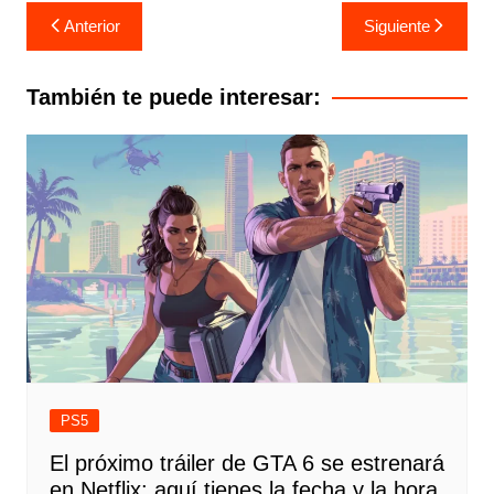
Navegación
Anterior
Siguiente
de
entradas
También te puede interesar:
PS5
El próximo tráiler de GTA 6 se estrenará
en Netflix: aquí tienes la fecha y la hora.