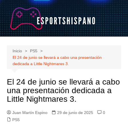
Saltar
al
contenido
Inicio
PS5
El 24 de junio se llevará a cabo una presentación
dedicada a Little Nightmares 3.
El 24 de junio se llevará a cabo
una presentación dedicada a
Little Nightmares 3.
Juan Martín Espino
29 de junio de 2025
0
PS5