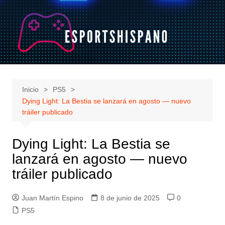
Saltar
al
contenido
Inicio
PS5
Dying Light: La Bestia se lanzará en agosto — nuevo
tráiler publicado
Dying Light: La Bestia se
lanzará en agosto — nuevo
tráiler publicado
Juan Martín Espino
8 de junio de 2025
0
PS5