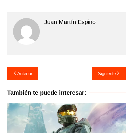
Juan Martín Espino
Navegación
Anterior
Siguiente
de
entradas
También te puede interesar: