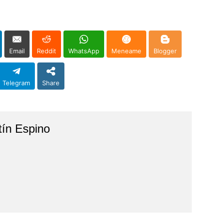
Email
Reddit
WhatsApp
Meneame
Blogger
Telegram
Share
tín Espino