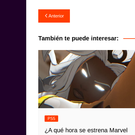
Navegación
Anterior
de
entradas
También te puede interesar:
PS5
¿A qué hora se estrena Marvel