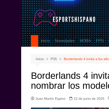
Saltar
al
contenido
Inicio
Novedades
MOBA
FPS
PS5
League of Legen
Counter
eSports
DOTA2
Valoran
Inicio
PS5
Borderlands 4 invita a los a
Call Of
Borderlands 4 invit
nombrar los model
Juan Martín Espino
22 de junio de 2025