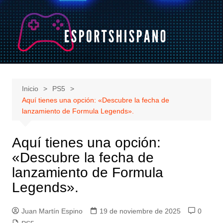
Saltar
al
contenido
Inicio
PS5
Aquí tienes una opción: «Descubre la fecha de
lanzamiento de Formula Legends».
Aquí tienes una opción:
«Descubre la fecha de
lanzamiento de Formula
Legends».
Juan Martín Espino
19 de noviembre de 2025
0