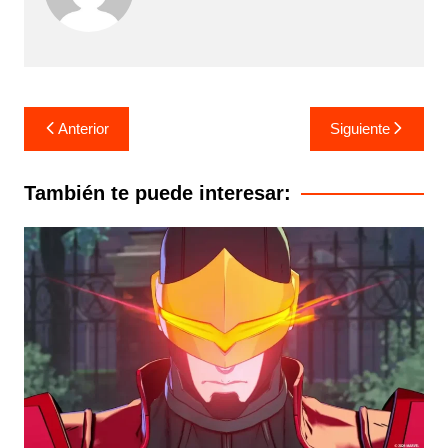
Navegación
Anterior
Siguiente
de
entradas
También te puede interesar: