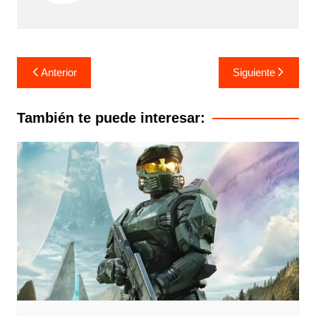
Navegación
Anterior
Siguiente
de
entradas
También te puede interesar: