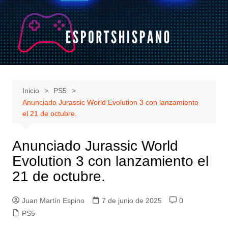
Saltar
al
contenido
Inicio
PS5
Anunciado Jurassic World Evolution 3 con lanzamiento
el 21 de octubre.
Anunciado Jurassic World
Evolution 3 con lanzamiento el
21 de octubre.
Juan Martín Espino
7 de junio de 2025
0
PS5