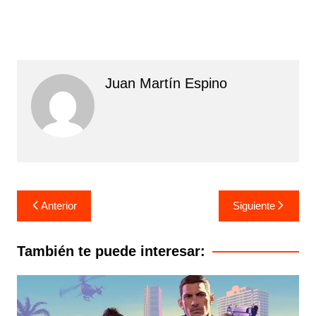
Juan Martín Espino
Navegación
Anterior
Siguiente
de
entradas
También te puede interesar: