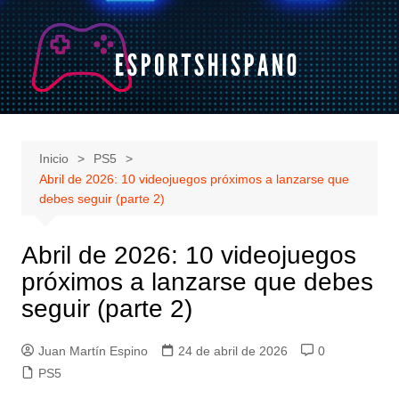
Saltar
al
contenido
Inicio
PS5
Abril de 2026: 10 videojuegos próximos a lanzarse que
debes seguir (parte 2)
Abril de 2026: 10 videojuegos
próximos a lanzarse que debes
seguir (parte 2)
Juan Martín Espino
24 de abril de 2026
0
PS5