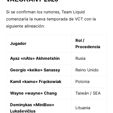
Si se confirman los rumores, Team Liquid
comenzaría la nueva temporada de VCT con la
siguiente alineación:
Rol /
Jugador
Procedencia
Ayaz «nAts» Akhmetshin
Rusia
Georgio «keiko» Sanassy
Reino Unido
Kamil «kamo» Frąckowiak
Polonia
Wayne «wayne» Chang
Taiwán / SEA
Dominykas «MiniBoo»
Lituania
Lukaševičius