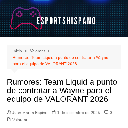
Saltar
al
contenido
Inicio
Valorant
Rumores: Team Liquid a punto de contratar a Wayne
para el equipo de VALORANT 2026
Rumores: Team Liquid a punto
de contratar a Wayne para el
equipo de VALORANT 2026
Juan Martín Espino
1 de diciembre de 2025
0
Valorant