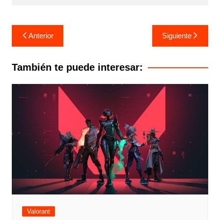
Navegación
Anterior
Siguiente
de
entradas
También te puede interesar:
Valorant