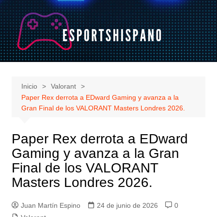
Saltar
al
contenido
Inicio
Valorant
Paper Rex derrota a EDward Gaming y avanza a la
Gran Final de los VALORANT Masters Londres 2026.
Paper Rex derrota a EDward
Gaming y avanza a la Gran
Final de los VALORANT
Masters Londres 2026.
Juan Martín Espino
24 de junio de 2026
0