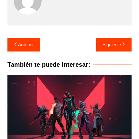
Navegación
Anterior
Siguiente
de
entradas
También te puede interesar: