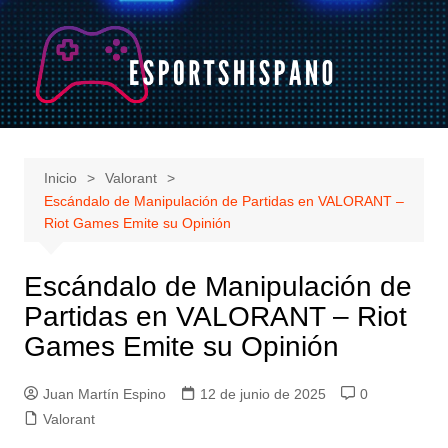
Saltar
al
contenido
Inicio
Valorant
Escándalo de Manipulación de Partidas en VALORANT –
Riot Games Emite su Opinión
Escándalo de Manipulación de
Partidas en VALORANT – Riot
Games Emite su Opinión
Juan Martín Espino
12 de junio de 2025
0
Valorant