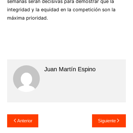
semanas serán decisivas para demostrar que la
integridad y la equidad en la competición son la
máxima prioridad.
Juan Martín Espino
Navegación
Anterior
Siguiente
de