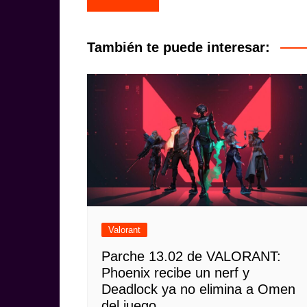
de
entradas
También te puede interesar:
Valorant
Parche 13.02 de VALORANT:
Phoenix recibe un nerf y
Deadlock ya no elimina a Omen
del juego.