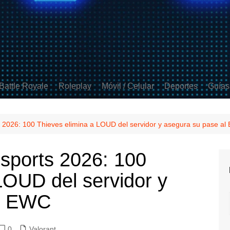
Battle Royale
Roleplay
Móvil / Celular
Deportes
Guías
ds
 Strike 2
Apex Legends
GTA V
Free Fire
FIFA
t
Fortnite
Minecraft
Clash Royale
Rocket League
 2026: 100 Thieves elimina a LOUD del servidor y asegura su pase a
 Duty
PUBG
Mobile Legends
sports 2026: 100
Brawl Stars
LOUD del servidor y
Coin Master
COD Mobile
al EWC
PUBG Mobile
0
Valorant