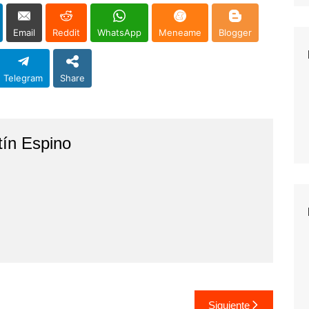
Email
Reddit
WhatsApp
Meneame
Blogger
Telegram
Share
tín Espino
Siguiente