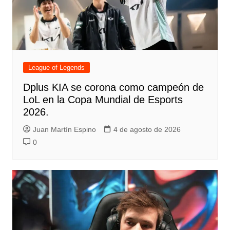
League of Legends
Dplus KIA se corona como campeón de
LoL en la Copa Mundial de Esports
2026.
Juan Martín Espino
4 de agosto de 2026
0