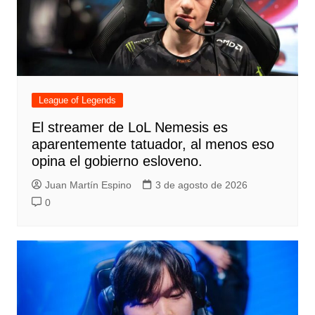
League of Legends
El streamer de LoL Nemesis es
aparentemente tatuador, al menos eso
opina el gobierno esloveno.
Juan Martín Espino
3 de agosto de 2026
0