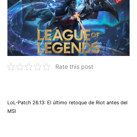
Rate this post
LoL-Patch 26.13: El último retoque de Riot antes del
MSI