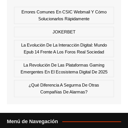
Errores Comunes En CSIC Webmail Y Cómo
Solucionarlos Rápidamente
JOKERBET
La Evolución De La Interacción Digital: Mundo
Epub 14 Frente A Los Foros Real Sociedad
La Revolución De Las Plataformas Gaming
Emergentes En El Ecosistema Digital De 2025
¿Qué Diferencia A Segurma De Otras
Compañías De Alarmas?
Menú de Navegación