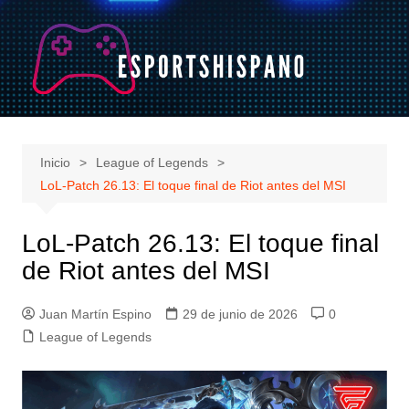
Saltar
al
contenido
Inicio
League of Legends
LoL-Patch 26.13: El toque final de Riot antes del MSI
LoL-Patch 26.13: El toque final
de Riot antes del MSI
Juan Martín Espino
29 de junio de 2026
0
League of Legends