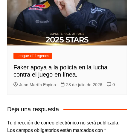
League of Legends
Faker apoya a la policía en la lucha
contra el juego en línea.
Juan Martín Espino
28 de julio de 2026
0
Deja una respuesta
Tu dirección de correo electrónico no será publicada.
Los campos obligatorios están marcados con
*