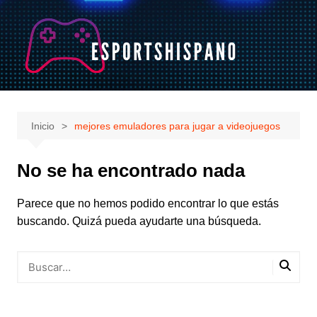
Saltar
al
contenido
Inicio
mejores emuladores para jugar a videojuegos
No se ha encontrado nada
Parece que no hemos podido encontrar lo que estás
buscando. Quizá pueda ayudarte una búsqueda.