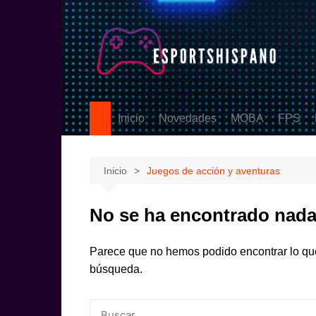
Saltar
al
contenido
Inicio
Novedades
MOBA
FPS
PS5
League of Legen
Counter
eSports
DOTA2
Valoran
Inicio
Juegos de acción y aventuras
Call Of
No se ha encontrado nad
Parece que no hemos podido encontrar lo qu
búsqueda.