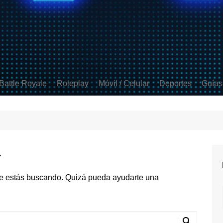
Battle Royale
Roleplay
Móvil / Celular
Deportes
Guías
ds
 Strike 2
Apex Legends
GTA V
Free Fire
FIFA
t
Fortnite
Minecraft
Clash Royale
Rocket League
 Duty
PUBG
Mobile Legends
a
Brawl Stars
Coin Master
e estás buscando. Quizá pueda ayudarte una
COD Mobile
PUBG Mobile