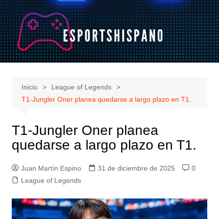
Saltar
al
contenido
Inicio
League of Legends
T1-Jungler Oner planea quedarse a largo plazo en T1.
T1-Jungler Oner planea
quedarse a largo plazo en T1.
Juan Martín Espino
31 de diciembre de 2025
0
League of Legends