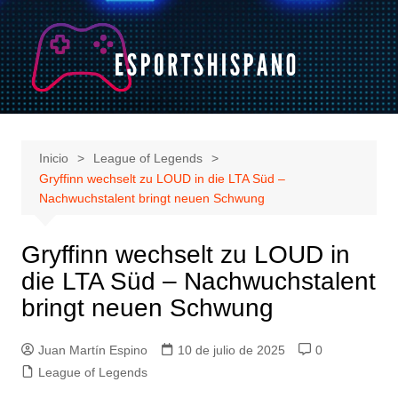
Saltar
al
contenido
Inicio
League of Legends
Gryffinn wechselt zu LOUD in die LTA Süd –
Nachwuchstalent bringt neuen Schwung
Gryffinn wechselt zu LOUD in
die LTA Süd – Nachwuchstalent
bringt neuen Schwung
Juan Martín Espino
10 de julio de 2025
0
League of Legends