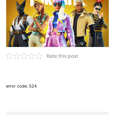
Rate this post
error code: 524