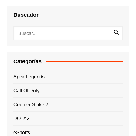
Buscador
Categorías
Apex Legends
Call Of Duty
Counter Strike 2
DOTA2
eSports