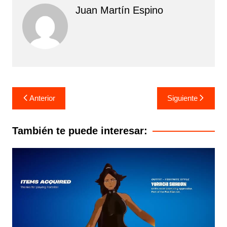
Juan Martín Espino
Navegación
Anterior
Siguiente
de
entradas
También te puede interesar: