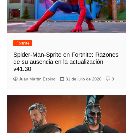
Fortnite
Spider-Man-Sprite en Fortnite: Razones
de su ausencia en la actualización
v41.30
Juan Martín Espino
31 de julio de 2026
0