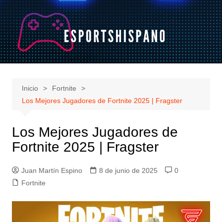
Saltar
al
contenido
Inicio
Fortnite
Los Mejores Jugadores de Fortnite 2025 | Fragster
Los Mejores Jugadores de
Fortnite 2025 | Fragster
Juan Martín Espino
8 de junio de 2025
0
Fortnite