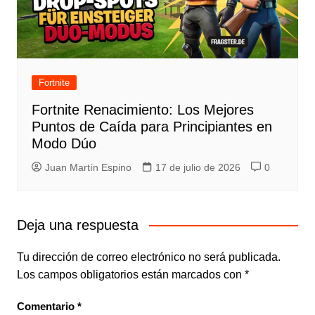
Fortnite
Fortnite Renacimiento: Los Mejores
Puntos de Caída para Principiantes en
Modo Dúo
Juan Martín Espino
17 de julio de 2026
0
Deja una respuesta
Tu dirección de correo electrónico no será publicada.
Los campos obligatorios están marcados con
*
Comentario
*