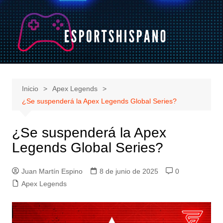
Saltar
al
contenido
Inicio
Apex Legends
¿Se suspenderá la Apex Legends Global Series?
¿Se suspenderá la Apex
Legends Global Series?
Juan Martín Espino
8 de junio de 2025
0
Apex Legends