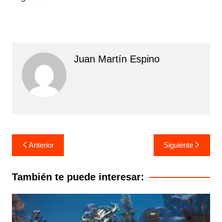
Juan Martín Espino
Navegación
Anterior
Siguiente
de
entradas
También te puede interesar: