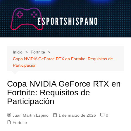
Saltar
al
contenido
Inicio
Fortnite
Copa NVIDIA GeForce RTX en Fortnite: Requisitos de
Participación
Copa NVIDIA GeForce RTX en
Fortnite: Requisitos de
Participación
Juan Martín Espino
1 de marzo de 2026
0
Fortnite