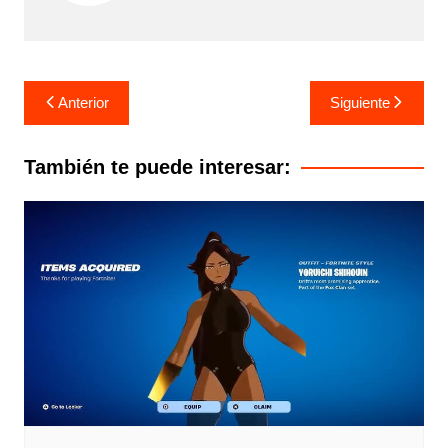
Navegación
Anterior
Siguiente
de
entradas
También te puede interesar: