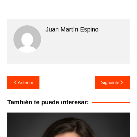
Juan Martín Espino
Navegación
Anterior
Siguiente
de
entradas
También te puede interesar: