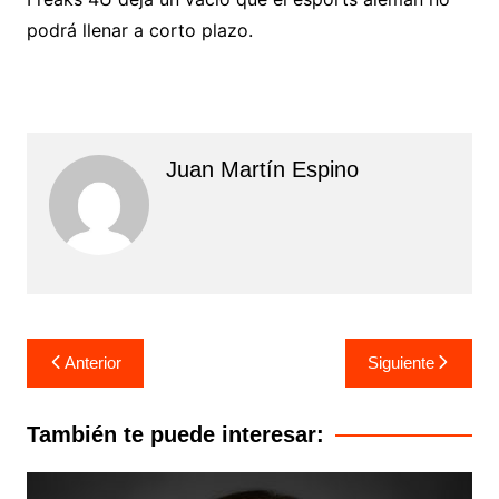
podrá llenar a corto plazo.
Juan Martín Espino
Navegación
Anterior
Siguiente
de
entradas
También te puede interesar: