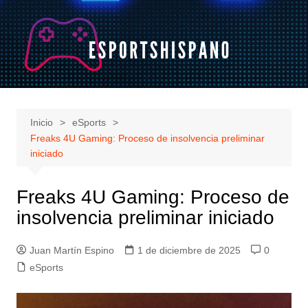
Saltar
al
contenido
Inicio
eSports
Freaks 4U Gaming: Proceso de insolvencia preliminar
iniciado
Freaks 4U Gaming: Proceso de
insolvencia preliminar iniciado
Juan Martín Espino
1 de diciembre de 2025
0
eSports