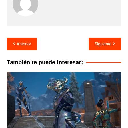
Navegación
Anterior
Siguiente
de
entradas
También te puede interesar: