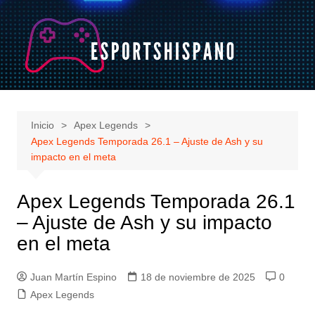
Saltar
al
contenido
Inicio
Apex Legends
Apex Legends Temporada 26.1 – Ajuste de Ash y su
impacto en el meta
Apex Legends Temporada 26.1
– Ajuste de Ash y su impacto
en el meta
Juan Martín Espino
18 de noviembre de 2025
0
Apex Legends