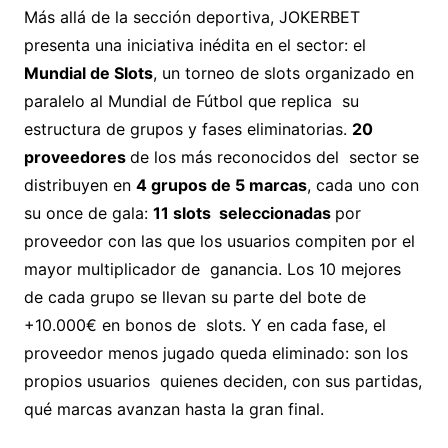
Más allá de la sección deportiva, JOKERBET
presenta una iniciativa inédita en el sector: el
Mundial de Slots
, un torneo de slots organizado en
paralelo al Mundial de Fútbol que replica su
estructura de grupos y fases eliminatorias.
20
proveedores
de los más reconocidos del sector se
distribuyen en
4 grupos de 5 marcas
, cada uno con
su once de gala:
11 slots seleccionadas
por
proveedor con las que los usuarios compiten por el
mayor multiplicador de ganancia. Los 10 mejores
de cada grupo se llevan su parte del bote de
+10.000€ en bonos de slots. Y en cada fase, el
proveedor menos jugado queda eliminado: son los
propios usuarios quienes deciden, con sus partidas,
qué marcas avanzan hasta la gran final.