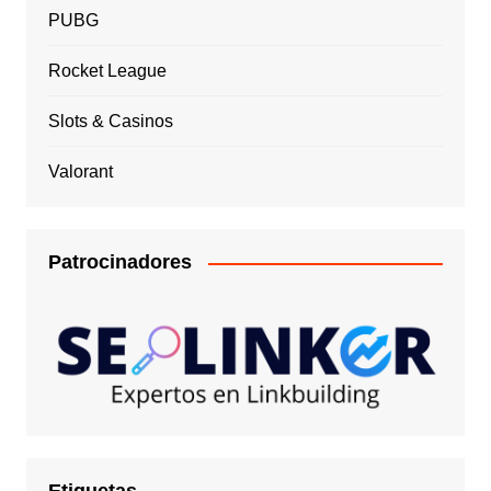
PUBG
Rocket League
Slots & Casinos
Valorant
Patrocinadores
Etiquetas