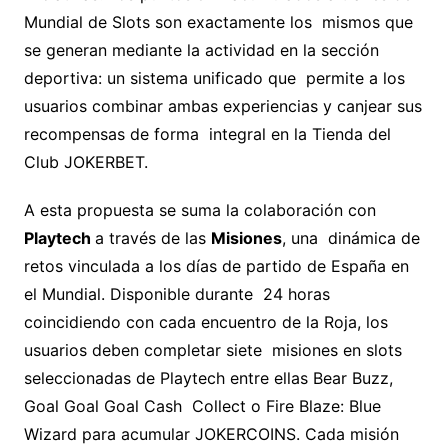
Mundial de Slots son exactamente los mismos que
se generan mediante la actividad en la sección
deportiva: un sistema unificado que permite a los
usuarios combinar ambas experiencias y canjear sus
recompensas de forma integral en la Tienda del
Club JOKERBET.
A esta propuesta se suma la colaboración con
Playtech
a través de las
Misiones
, una dinámica de
retos vinculada a los días de partido de España en
el Mundial. Disponible durante 24 horas
coincidiendo con cada encuentro de la Roja, los
usuarios deben completar siete misiones en slots
seleccionadas de Playtech entre ellas Bear Buzz,
Goal Goal Goal Cash Collect o Fire Blaze: Blue
Wizard para acumular JOKERCOINS. Cada misión