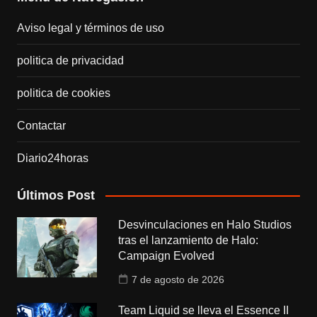
Aviso legal y términos de uso
politica de privacidad
politica de cookies
Contactar
Diario24horas
Últimos Post
Desvinculaciones en Halo Studios
tras el lanzamiento de Halo:
Campaign Evolved
7 de agosto de 2026
Team Liquid se lleva el Essence II