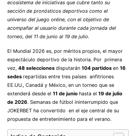
ecosistema de iniciativas que cubre tanto su
sección de pronósticos deportivos como el
universo del juego online, con el objetivo de
acompañar al usuario durante cada jornada del
torneo, del 11 de junio al 19 de julio.
El Mundial 2026 es, por méritos propios, el mayor
espectáculo deportivo de la historia. Por primera
vez,
48 selecciones
disputarán
104 partidos
en
16
sedes
repartidas entre tres países anfitriones
EE.UU., Canadá y México, en un torneo que se
extenderá desde el
11 de junio
hasta el
19 de julio
de 2026
. Semanas de fútbol ininterrumpido que
JOKERBET ha convertido en el eje central de su
propuesta de entretenimiento para el verano.