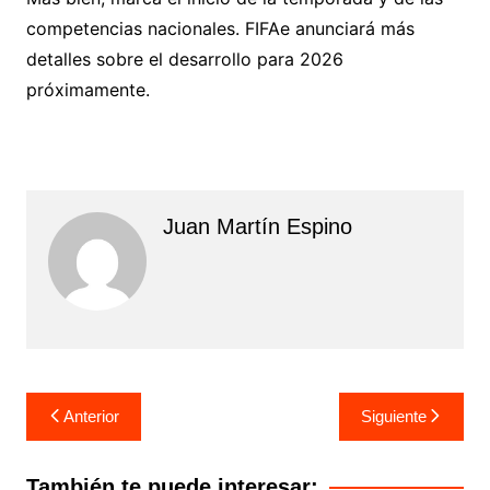
competencias nacionales. FIFAe anunciará más
detalles sobre el desarrollo para 2026
próximamente.
Juan Martín Espino
Navegación
Anterior
Siguiente
de
entradas
También te puede interesar: