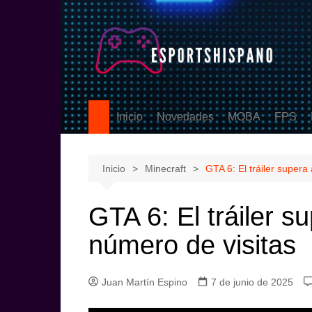
Saltar
al
contenido
Inicio
Novedades
MOBA
FPS
PS5
League of Legen
Counter
eSports
DOTA2
Valoran
Inicio
Minecraft
GTA 6: El tráiler supera
Call Of
GTA 6: El tráiler s
número de visitas
Juan Martín Espino
7 de junio de 2025