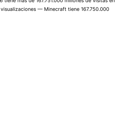
6 tiene más de 167.751.000 millones de visitas en
visualizaciones — Minecraft tiene 167.750.000