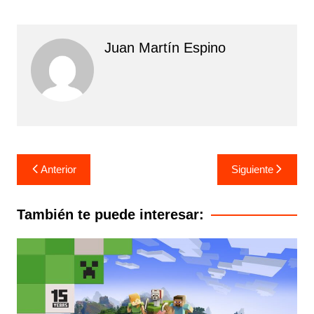
Juan Martín Espino
Navegación
Anterior
Siguiente
de
entradas
También te puede interesar: