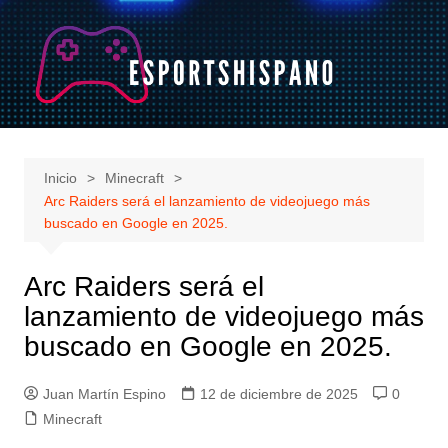
Saltar
al
contenido
Inicio
Minecraft
Arc Raiders será el lanzamiento de videojuego más
buscado en Google en 2025.
Arc Raiders será el
lanzamiento de videojuego más
buscado en Google en 2025.
Juan Martín Espino
12 de diciembre de 2025
0
Minecraft