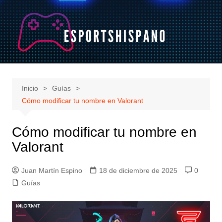
Saltar
al
contenido
Inicio
Guías
Cómo modificar tu nombre en Valorant
Cómo modificar tu nombre en
Valorant
Juan Martín Espino
18 de diciembre de 2025
0
Guías