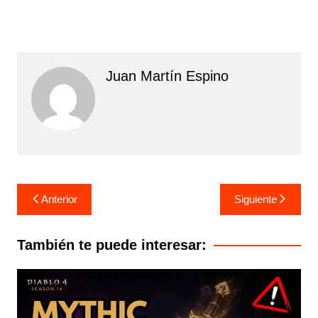
Juan Martín Espino
Navegación
Anterior
Siguiente
de
entradas
También te puede interesar: