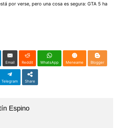
está por verse, pero una cosa es segura: GTA 5 ha
Email
Reddit
WhatsApp
Meneame
Blogger
Telegram
Share
tín Espino