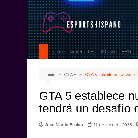
Saltar
al
contenido
Inicio
Novedades
MOBA
FPS
PS5
League of Legen
Counter
eSports
DOTA2
Valoran
Inicio
GTA V
GTA 5 establece nuevos réc
Call Of
GTA 5 establece n
tendrá un desafío di
Juan Martín Espino
11 de junio de 2025