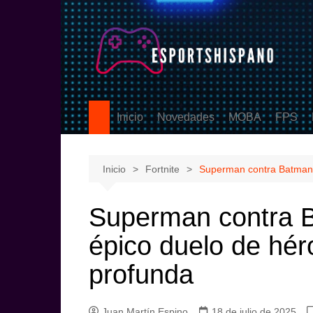
Saltar
al
contenido
Inicio
Novedades
MOBA
FPS
PS5
League of Legen
Counter
eSports
DOTA2
Valoran
Inicio
Fortnite
Superman contra Batman e
Call Of
Superman contra B
épico duelo de hér
profunda
Juan Martín Espino
18 de julio de 2025