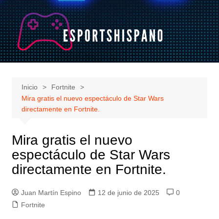
Saltar
al
contenido
Inicio
Fortnite
Mira gratis el nuevo espectáculo de Star Wars
directamente en Fortnite.
Mira gratis el nuevo
espectáculo de Star Wars
directamente en Fortnite.
Juan Martín Espino
12 de junio de 2025
0
Fortnite