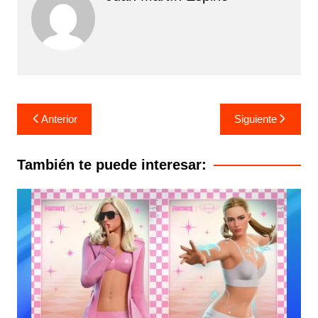
Navegación
Anterior
Siguiente
de
entradas
También te puede interesar: