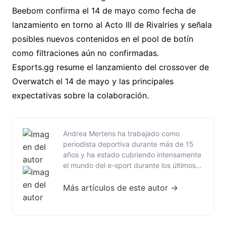
Beebom confirma el 14 de mayo como fecha de
lanzamiento en torno al Acto III de Rivalries y señala
posibles nuevos contenidos en el pool de botín
como filtraciones aún no confirmadas.
Esports.gg resume el lanzamiento del crossover de
Overwatch el 14 de mayo y las principales
expectativas sobre la colaboración.
Andrea Mertens ha trabajado como
periodista deportiva durante más de 15
años y ha estado cubriendo intensamente
el mundo del e-sport durante los últimos
cinco años. Con su amplia experiencia en
periodismo deportivo tradicional, aporta
Más artículos de este autor →
un profundo conocimiento, competencia
analítica y una comprensión clara de las
estructuras de competencia a su