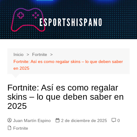
Saltar
al
contenido
Inicio
Fortnite
Fortnite: Así es como regalar skins – lo que deben saber
en 2025
Fortnite: Así es como regalar
skins – lo que deben saber en
2025
Juan Martín Espino
2 de diciembre de 2025
0
Fortnite