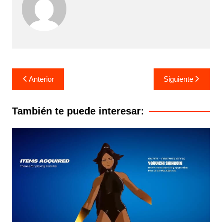
Navegación
Anterior
Siguiente
de
entradas
También te puede interesar: