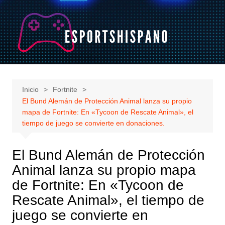
Saltar
al
contenido
Inicio
Fortnite
El Bund Alemán de Protección Animal lanza su propio
mapa de Fortnite: En «Tycoon de Rescate Animal», el
tiempo de juego se convierte en donaciones.
El Bund Alemán de Protección
Animal lanza su propio mapa
de Fortnite: En «Tycoon de
Rescate Animal», el tiempo de
juego se convierte en