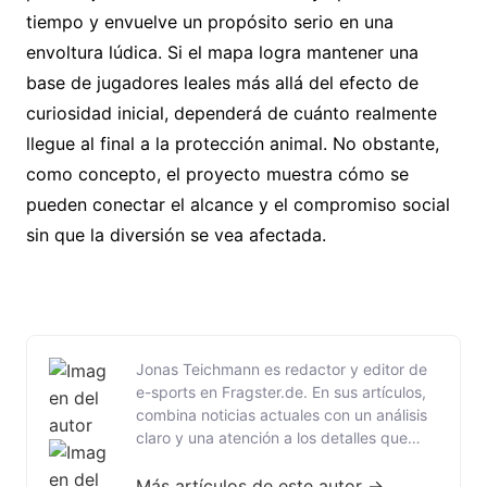
tiempo y envuelve un propósito serio en una
envoltura lúdica. Si el mapa logra mantener una
base de jugadores leales más allá del efecto de
curiosidad inicial, dependerá de cuánto realmente
llegue al final a la protección animal. No obstante,
como concepto, el proyecto muestra cómo se
pueden conectar el alcance y el compromiso social
sin que la diversión se vea afectada.
Jonas Teichmann es redactor y editor de
e-sports en Fragster.de. En sus artículos,
combina noticias actuales con un análisis
claro y una atención a los detalles que
realmente importan en la escena. Ya sea
CS2, League of Legends o los grandes
Más artículos de este autor →