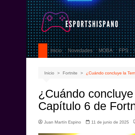
Saltar
al
contenido
Inicio
Novedades
MOBA
FPS
PS5
League of Legen
Counter
eSports
DOTA2
Valoran
Inicio
Fortnite
¿Cuándo concluye la Temp
Call Of
¿Cuándo concluye 
Capítulo 6 de Fortn
Juan Martín Espino
11 de junio de 2025